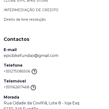
CLUBE EPIC BIKE STORE
INTERMEDIAÇÃO DE CREDITO
Direito de livre resolução
Contactos
E-mail
epicbikefundao@gmail.com
Telefone
+351275085506
Telemóvel
+351962617468
Morada
Rua Cidade da Covilhã, Lote 8 - loja Esq.
6230-346 Fundão