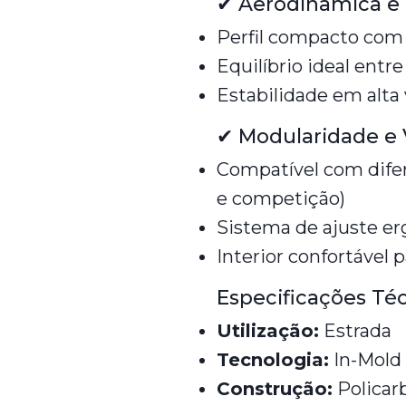
✔ Aerodinâmica e
Perfil compacto com 
Equilíbrio ideal entr
Estabilidade em alta
✔ Modularidade e 
Compatível com difere
e competição)
Sistema de ajuste e
Interior confortável 
Especificações Té
Utilização:
Estrada
Tecnologia:
In-Mold
Construção:
Policar