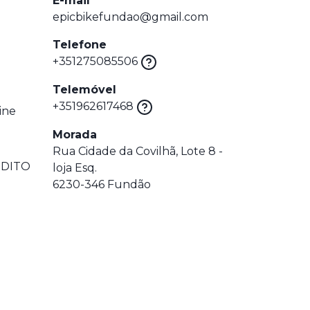
E-mail
epicbikefundao@gmail.com
Telefone
+351275085506
Telemóvel
+351962617468
ine
Morada
Rua Cidade da Covilhã, Lote 8 -
EDITO
loja Esq.
6230-346 Fundão