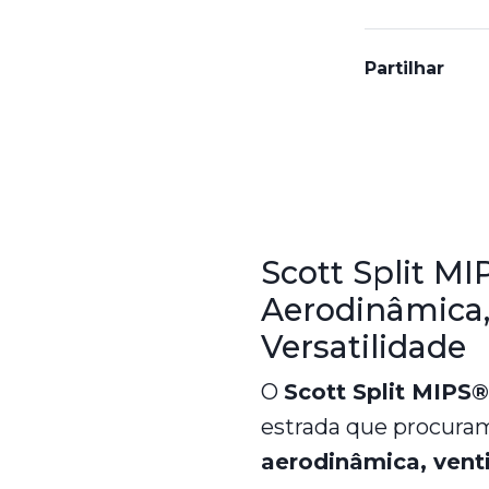
Partilhar
Características
Scott Split MI
Aerodinâmica,
Versatilidade
O
Scott Split MIPS®
estrada que procuram
aerodinâmica, vent