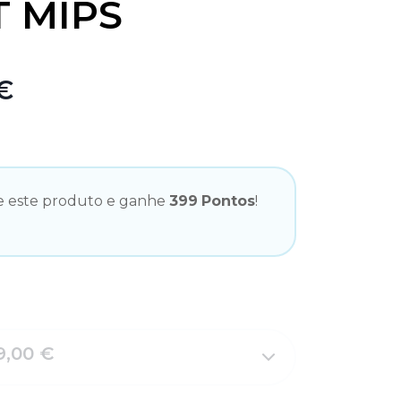
T MIPS
€
 este produto e ganhe
399
Pontos
!
9,00 €