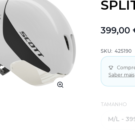
SPLI
399,00 
SKU:
425190
Compre
Saber mais
TAMANHO
M/L - 39